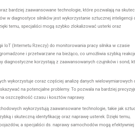
az bardziej zaawansowane technologie, które pozwalają na skute
w w diagnostyce silników jest wykorzystanie sztucznej inteligencji 
ęki temu, specjaliści mogą szybko zlokalizować usterki oraz
 IoT (Internetu Rzeczy) do monitorowania pracy silnika w czasie
ą gromadzone i przetwarzane na bieżąco, co umożliwia szybką reakcj
 diagnostyczne korzystają z zaawansowanych czujników i sond, k
ch wykorzystuje coraz częściej analizę danych wielowymiarowych 
wskazywać na potencjalne problemy. To pozwala na bardziej precyzyjn
ę na oszczędność czasu i kosztów naprawy.
hodowych wykorzystują zaawansowane technologie, takie jak sztu
zybką i skuteczną identyfikację oraz naprawę usterek. Dzięki temu,
 pojazdów, a specjaliści ds. naprawy samochodów mogą efektywniej