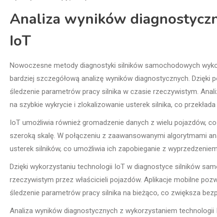
Analiza wyników diagnostyczn
IoT
Nowoczesne metody diagnostyki silników samochodowych wykorzy
bardziej szczegółową analizę wyników diagnostycznych. Dzięki
śledzenie parametrów pracy silnika w czasie rzeczywistym. Ana
na szybkie wykrycie i zlokalizowanie usterek silnika, co przekłada
IoT umożliwia również gromadzenie danych z wielu pojazdów, co
szeroką skalę. W połączeniu z zaawansowanymi algorytmami ana
usterek silników, co umożliwia ich zapobieganie z wyprzedzeniem
Dzięki wykorzystaniu technologii IoT w diagnostyce silników sa
rzeczywistym przez właścicieli pojazdów. Aplikacje mobilne p
śledzenie parametrów pracy silnika na bieżąco, co zwiększa be
Analiza wyników diagnostycznych z wykorzystaniem technologii I