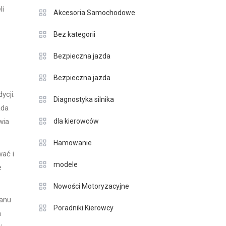
li
Akcesoria Samochodowe
Bez kategorii
Bezpieczna jazda
Bezpieczna jazda
ycji.
Diagnostyka silnika
ada
wia
dla kierowców
Hamowanie
wać i
modele
e
Nowości Motoryzacyjne
tanu
Poradniki Kierowcy
a