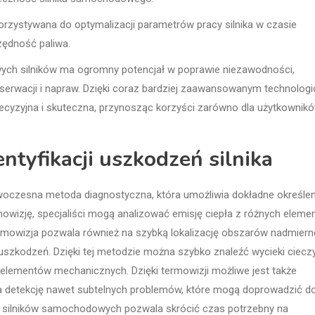
orzystywana do optymalizacji parametrów pracy silnika w czasie
zędność paliwa.
wych silników ma ogromny potencjał w poprawie niezawodności,
onserwacji i napraw. Dzięki coraz bardziej zaawansowanym technolog
recyzyjna i skuteczna, przynosząc korzyści zarówno dla użytkownik
ntyfikacji uszkodzeń silnika
owoczesna metoda diagnostyczna, która umożliwia dokładne określen
wizję, specjaliści mogą analizować emisję ciepła z różnych eleme
Termowizja pozwala również na szybką lokalizację obszarów nadmier
szkodzeń. Dzięki tej metodzie można szybko znaleźć wycieki ciecz
elementów mechanicznych. Dzięki termowizji możliwe jest także
na detekcję nawet subtelnych problemów, które mogą doprowadzić d
i silników samochodowych pozwala skrócić czas potrzebny na