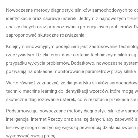
Nowoczesne metody diagnostyki silników samochodowych to cor
identyfikację oraz naprawę usterek. Jednym z najnowszych trendó
analizy danych oraz prognozowania potencjalnych problemów. Dzi
zaproponować skuteczne rozwiązania.
Kolejnym innowacyjnym podejściem jest zastosowanie technologii
rzeczywistym. Dzięki temu, dane o stanie technicznym silnika s
przypadku wykrycia problemów. Dodatkowo, nowoczesne systemy
pozwalają na dokładne monitorowanie parametrów pracy silnika.
Warto również zaznaczyć, że diagnostyka silników samochodowy
techniki machine learning do identyfikacji wzorców, które mogą 
skuteczne diagnozowanie usterek, co w rezultacie przekłada si
Podsumowując, nowoczesne metody diagnostyki silników samoc
inteligencja, Internet Rzeczy oraz analizę danych, aby zapewnić s
kierowcy mogą cieszyć się większą pewnością działania swoich
wykonywać swoją pracę.