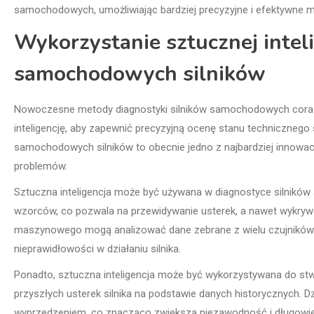
samochodowych, umożliwiając bardziej precyzyjne i efektywne 
Wykorzystanie sztucznej intel
samochodowych silników
Nowoczesne metody diagnostyki silników samochodowych coraz
inteligencję, aby zapewnić precyzyjną ocenę stanu technicznego s
samochodowych silników to obecnie jedno z najbardziej innowacy
problemów.
Sztuczna inteligencja może być używana w diagnostyce silnik
wzorców, co pozwala na przewidywanie usterek, a nawet wykryw
maszynowego mogą analizować dane zebrane z wielu czujników i 
nieprawidłowości w działaniu silnika.
Ponadto, sztuczna inteligencja może być wykorzystywana do stw
przyszłych usterek silnika na podstawie danych historycznych. D
wyprzedzeniem, co znacząco zwiększa niezawodność i długowi