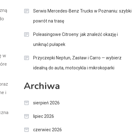
czną
Serwis Mercedes-Benz Trucks w Poznaniu: szybki
do
powrót na trasę
Poleasingowe Citroeny: jak znaleźć okazję i
uniknąć pułapek
ę w
Przyczepki Neptun, Zasław i Carro — wybierz
tóre
idealną do auta, motocykla i mikrokoparki
Archiwa
oraz
e i
sierpień 2026
czna
lipiec 2026
czerwiec 2026