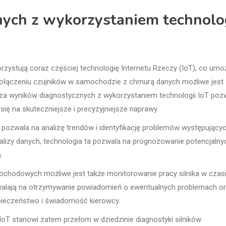
ych z wykorzystaniem technolo
stują coraz częściej technologię Internetu Rzeczy (IoT), co umoż
 połączeniu czujników w samochodzie z chmurą danych możliwe jest
liza wyników diagnostycznych z wykorzystaniem technologii IoT poz
 się na skuteczniejsze i precyzyjniejsze naprawy.
 pozwala na analizę trendów i identyfikację problemów występujący
lizy danych, technologia ta pozwala na prognozowanie potencjalny
.
mochodowych możliwe jest także monitorowanie pracy silnika w czas
ozwalają na otrzymywanie powiadomień o ewentualnych problemach o
zpieczeństwo i świadomość kierowcy.
oT stanowi zatem przełom w dziedzinie diagnostyki silników