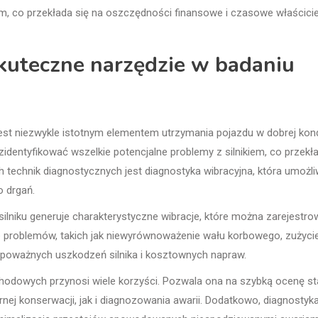
m, co przekłada się na oszczędności finansowe i czasowe właścicie
skuteczne narzędzie w badaniu
st niezwykle istotnym elementem utrzymania pojazdu w dobrej kond
dentyfikować wszelkie potencjalne problemy z silnikiem, co przekł
 technik diagnostycznych jest diagnostyka wibracyjna, która umożli
o drgań.
silniku generuje charakterystyczne wibracje, które można zarejestro
e problemów, takich jak niewyrównoważenie wału korbowego, zużyci
 poważnych uszkodzeń silnika i kosztownych napraw.
chodowych przynosi wiele korzyści. Pozwala ona na szybką ocenę s
rnej konserwacji, jak i diagnozowania awarii. Dodatkowo, diagnostyk