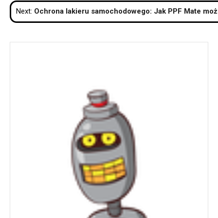
wpisu
Next:
Ochrona lakieru samochodowego: Jak PPF Mate może