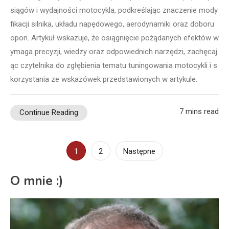
siągów i wydajności motocykla, podkreślając znaczenie mody
fikacji silnika, układu napędowego, aerodynamiki oraz doboru
opon. Artykuł wskazuje, że osiągnięcie pożądanych efektów w
ymaga precyzji, wiedzy oraz odpowiednich narzędzi, zachęcaj
ąc czytelnika do zgłębienia tematu tuningowania motocykli i s
korzystania ze wskazówek przedstawionych w artykule.
7 mins read
Continue Reading
Stronicowanie
1
2
Następne
wpisów
O mnie :)