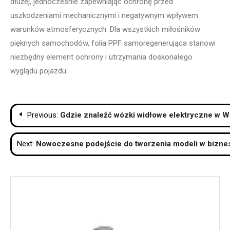
dłużej, jednocześnie zapewniając ochronę przed
uszkodzeniami mechanicznymi i negatywnym wpływem
warunków atmosferycznych. Dla wszystkich miłośników
pięknych samochodów, folia PPF samoregenerująca stanowi
niezbędny element ochrony i utrzymania doskonałego
wyglądu pojazdu.
Nawigacja
Previous:
Gdzie znaleźć wózki widłowe elektryczne w 
wpisu
Next:
Nowoczesne podejście do tworzenia modeli w bizne