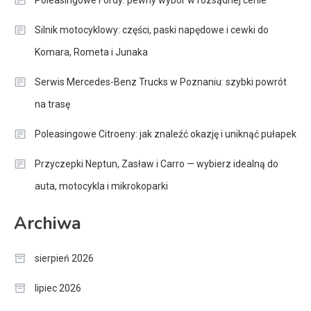
Poleasingowe Fordy: pewny wybór w rozsądnej cenie
Silnik motocyklowy: części, paski napędowe i cewki do
Komara, Rometa i Junaka
Serwis Mercedes-Benz Trucks w Poznaniu: szybki powrót
na trasę
Poleasingowe Citroeny: jak znaleźć okazję i uniknąć pułapek
Przyczepki Neptun, Zasław i Carro — wybierz idealną do
auta, motocykla i mikrokoparki
Archiwa
sierpień 2026
lipiec 2026